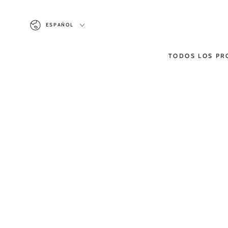
IR AL
CONTENIDO
Idioma
ESPAÑOL
TODOS LOS P
IR A LA INFORMACIÓN
DEL PRODUCTO