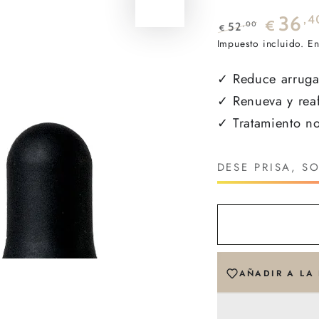
36
,4
€
,00
52
€
Precio
Impuesto incluido. En
Precio
regular
de
✓ Reduce arrugas
venta
✓ Renueva y reaf
✓ Tratamiento no
DESE PRISA, S
AÑADIR A LA 