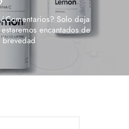
o
 ¿Comentarios? Solo deja
y estaremos encantados de
a brevedad
Correo