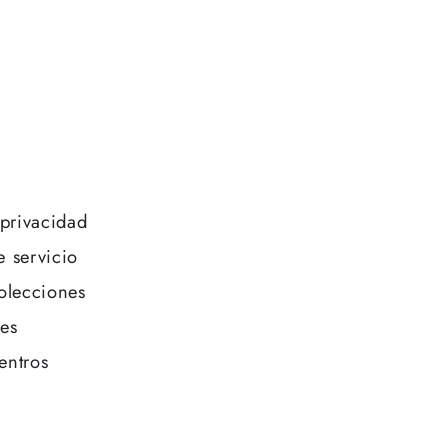
Acceso
 privacidad
e servicio
olecciones
es
entros