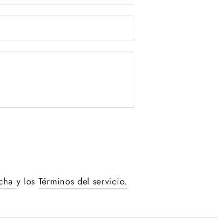
electrónico
*
Número
de
teléfono
Comentario
tcha
y los
Términos del servicio.