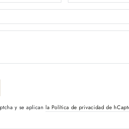
Se requiere iniciar sesión
aptcha y se aplican
la Política de privacidad de hCap
Inicie sesión en su cuenta para agregar productos a
su lista de deseos y ver los artículos guardados
anteriormente.