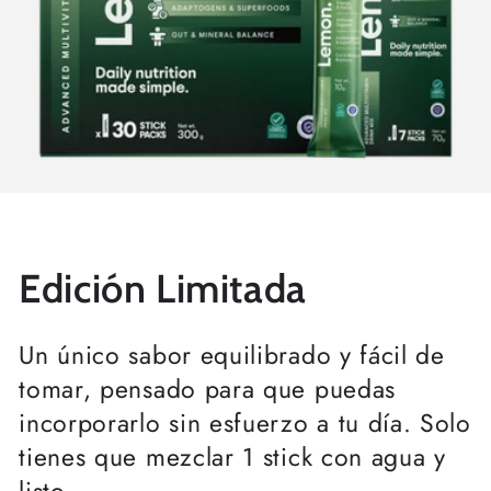
Se requiere iniciar sesión
Inicie sesión en su cuenta para agregar
productos a su lista de deseos y ver los
Edición Limitada
artículos guardados anteriormente.
Acceso
Un único sabor equilibrado y fácil de
tomar, pensado para que puedas
incorporarlo sin esfuerzo a tu día. Solo
tienes que mezclar 1 stick con agua y