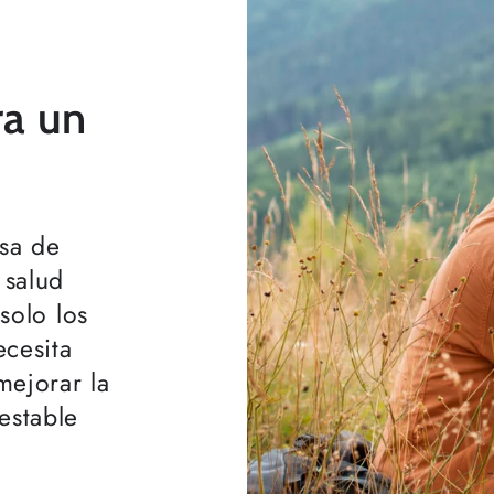
ra un
isa de
 salud
solo los
ecesita
mejorar la
estable