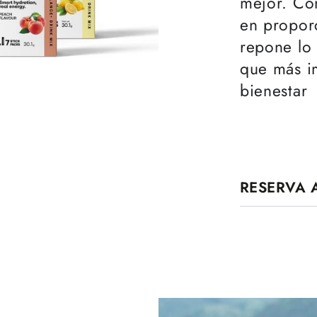
mejor. Con
en proporc
repone lo 
que más im
bienestar
RESERVA
Se requiere iniciar sesión
Inicie sesión en su cuenta para agregar productos a
su lista de deseos y ver los artículos guardados
anteriormente.
Acceso