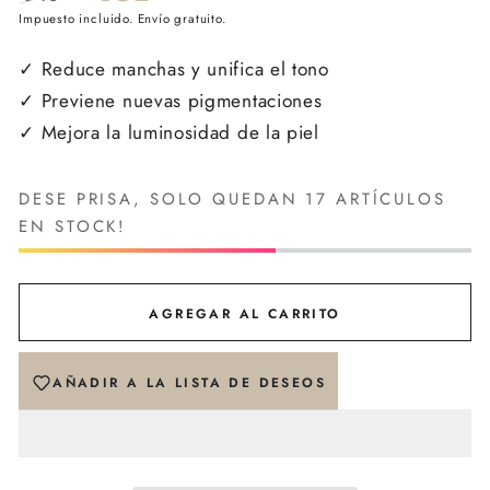
Precio
Impuesto incluido. Envío gratuito.
Precio
regular
de
✓ Reduce manchas y unifica el tono
venta
✓ Previene nuevas pigmentaciones
✓ Mejora la luminosidad de la piel
DESE PRISA, SOLO QUEDAN 17 ARTÍCULOS
EN STOCK!
AGREGAR AL CARRITO
AÑADIR A LA LISTA DE DESEOS