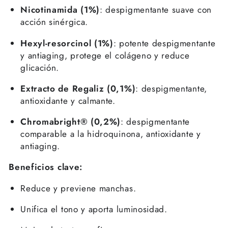
Nicotinamida (1%)
: despigmentante suave con
acción sinérgica.
Hexyl-resorcinol (1%)
: potente despigmentante
y antiaging, protege el colágeno y reduce
glicación.
Extracto de Regaliz (0,1%)
: despigmentante,
antioxidante y calmante.
Chromabright® (0,2%)
: despigmentante
comparable a la hidroquinona, antioxidante y
antiaging.
Beneficios clave:
Se requiere iniciar sesión
Reduce y previene manchas.
Inicie sesión en su cuenta para agregar
Unifica el tono y aporta luminosidad.
productos a su lista de deseos y ver los