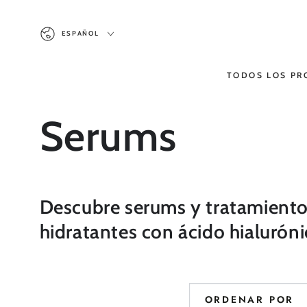
IR AL
CONTENIDO
Idioma
ESPAÑOL
TODOS LOS P
Colección:
Serums
Descubre serums y tratamientos 
hidratantes con ácido hialurón
ORDENAR POR