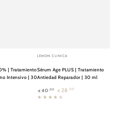
Sérum
Vendedor:
LEMON CLINICA
Age
PLUS
0% | Tratamiento
Sérum Age PLUS | Tratamiento
no Intensivo | 30
Antiedad Reparador | 30 ml
|
Tratamiento
28
,00
40
,00
€
€
Precio
Precio
Antiedad
0
regular
de
Reparador
venta
|
30