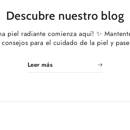
30
30
ml
ml
Descubre nuestro blog
una piel radiante comienza aquí! ✨ Mantent
 consejos para el cuidado de la piel y pas
Leer más