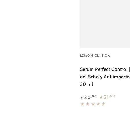
Sérum
Vendedor:
LEMON CLINICA
Perfect
Control
Sérum Perfect Control 
del Sebo y Antiimperfe
|
30 ml
Control
del
21
,00
30
,00
€
€
Precio
Precio
Sebo
regular
de
y
venta
Antiimperfecciones