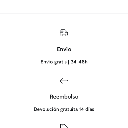
Inicie sesión en su cuenta para agregar
productos a su lista de deseos y ver los
artículos guardados anteriormente.
Acceso
Envío
Envío gratis | 24-48h
Reembolso
Devolución gratuita 14 días