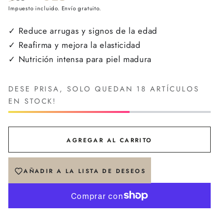
Precio
Impuesto incluido. Envío gratuito.
Precio
regular
de
✓ Reduce arrugas y signos de la edad
venta
✓ Reafirma y mejora la elasticidad
✓ Nutrición intensa para piel madura
DESE PRISA, SOLO QUEDAN 18 ARTÍCULOS
EN STOCK!
AGREGAR AL CARRITO
AÑADIR A LA LISTA DE DESEOS