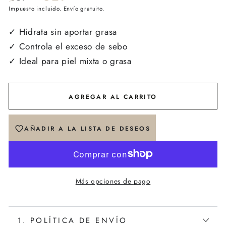
Precio
Impuesto incluido. Envío gratuito.
Precio
regular
de
✓ Hidrata sin aportar grasa
venta
✓ Controla el exceso de sebo
✓ Ideal para piel mixta o grasa
AGREGAR AL CARRITO
AÑADIR A LA LISTA DE DESEOS
Más opciones de pago
1. POLÍTICA DE ENVÍO