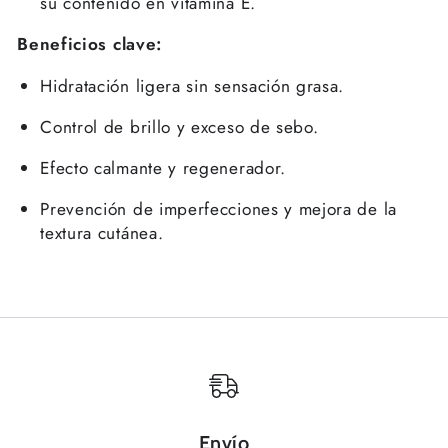
su contenido en vitamina E.
Beneficios clave:
Hidratación ligera sin sensación grasa.
Control de brillo y exceso de sebo.
Efecto calmante y regenerador.
Se requiere iniciar sesión
Prevención de imperfecciones y mejora de la
Inicie sesión en su cuenta para agregar
textura cutánea.
productos a su lista de deseos y ver los
artículos guardados anteriormente.
Acceso
Envío