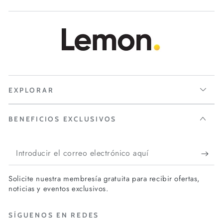
EXPLORAR
Se requiere iniciar sesión
BENEFICIOS EXCLUSIVOS
Inicie sesión en su cuenta para agregar
Introducir
productos a su lista de deseos y ver los
el
artículos guardados anteriormente.
Solicite nuestra membresía gratuita para recibir ofertas,
correo
Acceso
noticias y eventos exclusivos.
electrónico
SÍGUENOS EN REDES
aquí