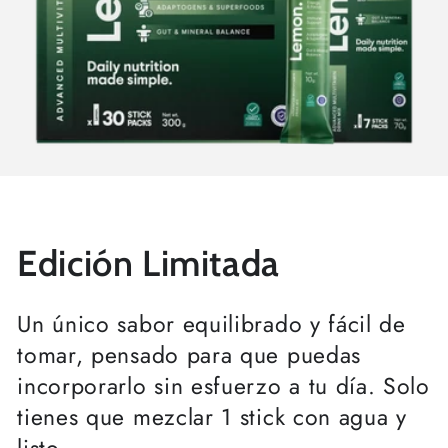
Cal iniciar la sessió
Inicia la sessió al teu compte per afegir
productes a la teva llista de desitjos i veure
els articles que has desat anteriorment.
Edición Limitada
Inicia la sessió
Un único sabor equilibrado y fácil de
tomar, pensado para que puedas
incorporarlo sin esfuerzo a tu día. Solo
tienes que mezclar 1 stick con agua y