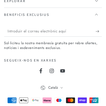
EXPLORAR
BENEFICIS EXCLUSIUS
Introduir
el
Sol·liciteu la nostra membresía gratuïta per rebre ofertes,
correu
notícies i esdeveniments exclusius.
electrònic
SEGUEIX-NOS EN XARXES
aquí
Facebook
Instagram
YouTube
Idioma
Català
Mètodes