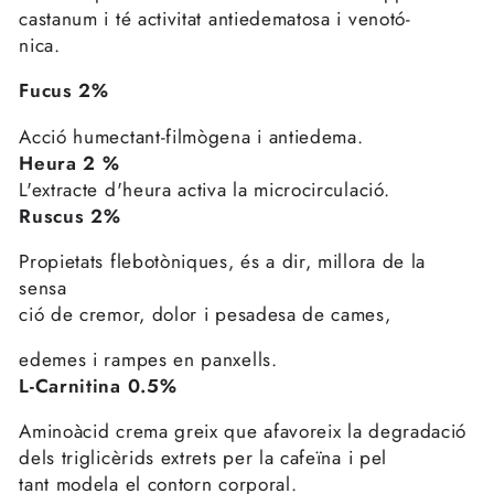
castanum i té activitat antiedematosa i venotó-
nica.
Fucus 2%
Acció humectant-filmògena i antiedema.
Heura 2 %
L'extracte d'heura activa la microcirculació.
Ruscus 2%
Propietats flebotòniques, és a dir, millora de la
sensa
ció de cremor, dolor i pesadesa de cames,
edemes i rampes en panxells.
L-Carnitina 0.5%
Aminoàcid crema greix que afavoreix la degradació
dels triglicèrids extrets per la cafeïna i pel
tant modela el contorn corporal.