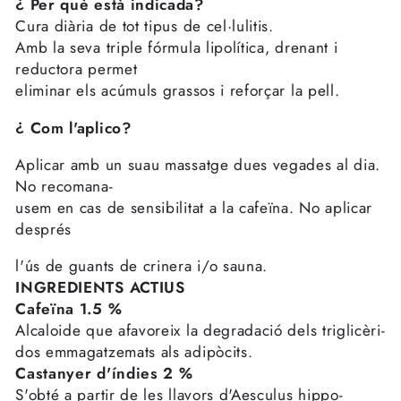
¿ Per què està indicada?
Cura diària de tot tipus de cel·lulitis.
Amb la seva triple fórmula lipolítica, drenant i
reductora permet
eliminar els acúmuls grassos i reforçar la pell.
¿ Com l'aplico?
Aplicar amb un suau massatge dues vegades al dia.
No recomana-
usem en cas de sensibilitat a la cafeïna. No aplicar
després
l'ús de guants de crinera i/o sauna.
INGREDIENTS ACTIUS
Cafeïna 1.5 %
Alcaloide que afavoreix la degradació dels triglicèri-
dos emmagatzemats als adipòcits.
Castanyer d'índies 2 %
S'obté a partir de les llavors d'Aesculus hippo-