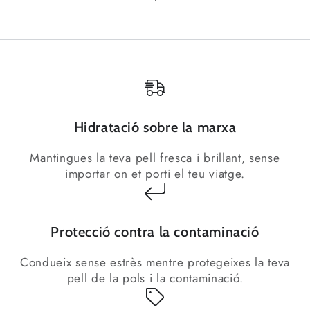
Hidratació sobre la marxa
Cal iniciar la sessió
Mantingues la teva pell fresca i brillant, sense
Inicia la sessió al teu compte per afegir
importar on et porti el teu viatge.
productes a la teva llista de desitjos i veure
els articles que has desat anteriorment.
Inicia la sessió
Protecció contra la contaminació
Condueix sense estrès mentre protegeixes la teva
pell de la pols i la contaminació.