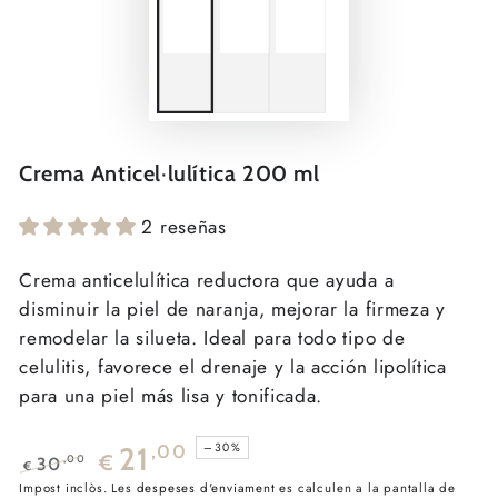
Crema Anticel·lulítica 200 ml
2 reseñas
Crema anticelulítica reductora que ayuda a
disminuir la piel de naranja, mejorar la firmeza y
remodelar la silueta. Ideal para todo tipo de
celulitis, favorece el drenaje y la acción lipolítica
para una piel más lisa y tonificada.
–30%
21
,00
€
,00
30
€
Preu
Impost inclòs. Les
Preu
despeses d'enviament
es calculen a la pantalla de