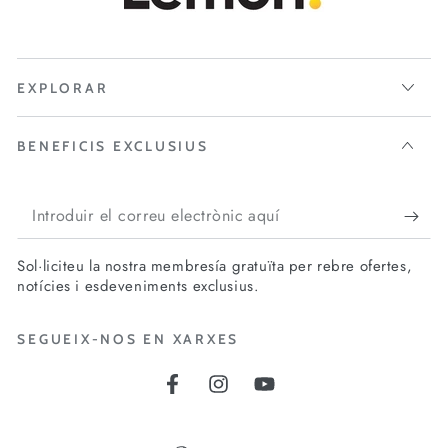
EXPLORAR
BENEFICIS EXCLUSIUS
Introduir
el
Sol·liciteu la nostra membresía gratuïta per rebre ofertes,
correu
notícies i esdeveniments exclusius.
electrònic
SEGUEIX-NOS EN XARXES
aquí
Facebook
Instagram
YouTube
Idioma