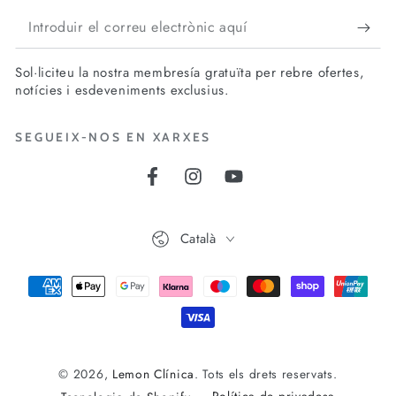
Introduir
el
Sol·liciteu la nostra membresía gratuïta per rebre ofertes,
correu
notícies i esdeveniments exclusius.
electrònic
Cal iniciar la sessió
SEGUEIX-NOS EN XARXES
aquí
Inicia la sessió al teu compte per afegir
productes a la teva llista de desitjos i veure
Facebook
Instagram
YouTube
els articles que has desat anteriorment.
Idioma
Català
Inicia la sessió
Mètodes
de
pagament
© 2026,
Lemon Clínica
. Tots els drets reservats.