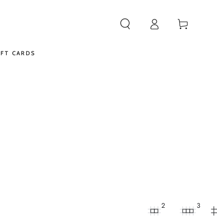
Iniciar
Cistella
sessió
IFT CARDS
2
3