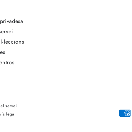
 privadesa
servei
ol·leccions
es
entros
el servei
Mètodes
vís legal
de