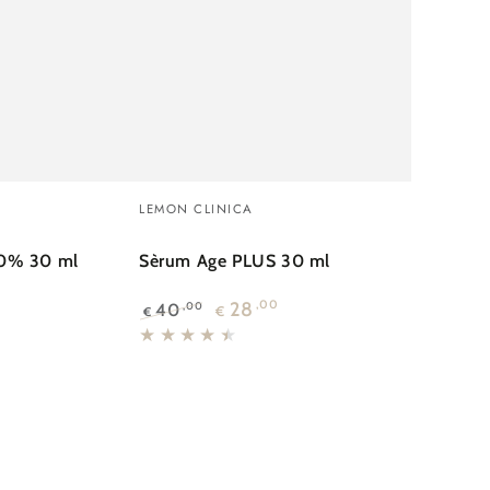
Sèrum
Venedor:
LEMON CLINICA
Age
PLUS
10% 30 ml
Sèrum Age PLUS 30 ml
30
0
28
,00
40
,00
€
€
ml
Preu
Preu
regular
de
venda