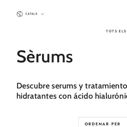
ANAR AL
CONTINGUT
Idioma
CATALÀ
TOTS EL
Col·lecció:
Sèrums
Descubre serums y tratamientos 
hidratantes con ácido hialurón
ORDENAR PER