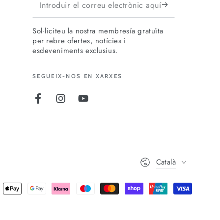
Introduir
el
Sol·liciteu la nostra membresía gratuïta
correu
per rebre ofertes, notícies i
electrònic
esdeveniments exclusius.
aquí
SEGUEIX-NOS EN XARXES
Facebook
Instagram
YouTube
Idioma
Català