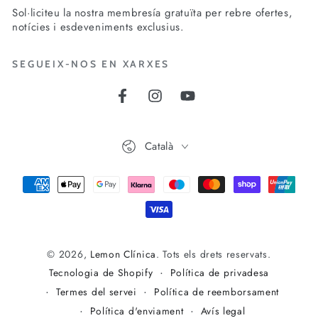
Sol·liciteu la nostra membresía gratuïta per rebre ofertes,
correu
notícies i esdeveniments exclusius.
electrònic
SEGUEIX-NOS EN XARXES
aquí
Facebook
Instagram
YouTube
Idioma
Català
Mètodes
de
pagament
© 2026,
Lemon Clínica
. Tots els drets reservats.
Política de privadesa
Tecnologia de Shopify
Termes del servei
Política de reemborsament
Política d'enviament
Avís legal