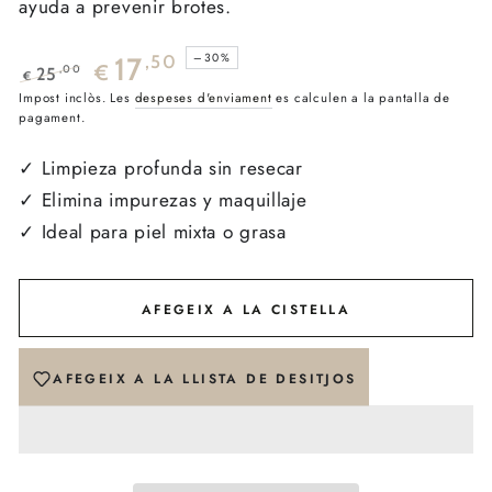
ayuda a prevenir brotes.
–30%
17
,50
€
,00
25
€
Preu
Impost inclòs. Les
Preu
despeses d'enviament
es calculen a la pantalla de
pagament.
regular
de
venda
✓ Limpieza profunda sin resecar
✓ Elimina impurezas y maquillaje
✓ Ideal para piel mixta o grasa
AFEGEIX A LA CISTELLA
AFEGEIX A LA LLISTA DE DESITJOS