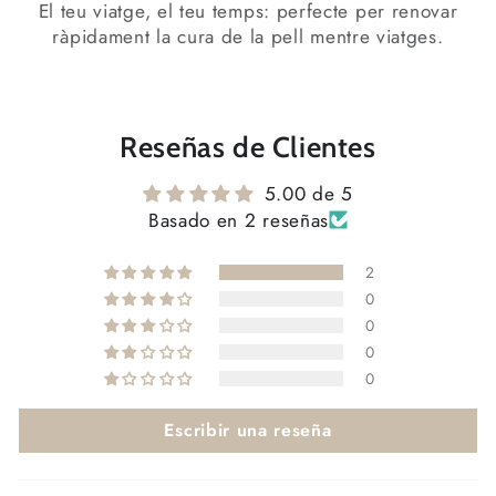
El teu viatge, el teu temps: perfecte per renovar
Inicia la sessió
ràpidament la cura de la pell mentre viatges.
Reseñas de Clientes
5.00 de 5
Basado en 2 reseñas
2
0
0
0
0
Escribir una reseña