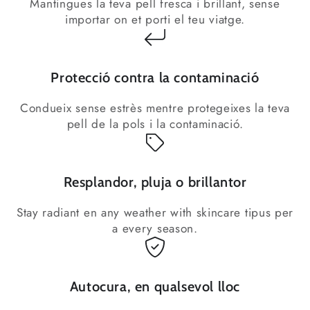
Mantingues la teva pell fresca i brillant, sense
importar on et porti el teu viatge.
Protecció contra la contaminació
Condueix sense estrès mentre protegeixes la teva
pell de la pols i la contaminació.
Resplandor, pluja o brillantor
Stay radiant en any weather with skincare tipus per
Cal iniciar la sessió
a every season.
Inicia la sessió al teu compte per afegir
productes a la teva llista de desitjos i veure
Autocura, en qualsevol lloc
els articles que has desat anteriorment.