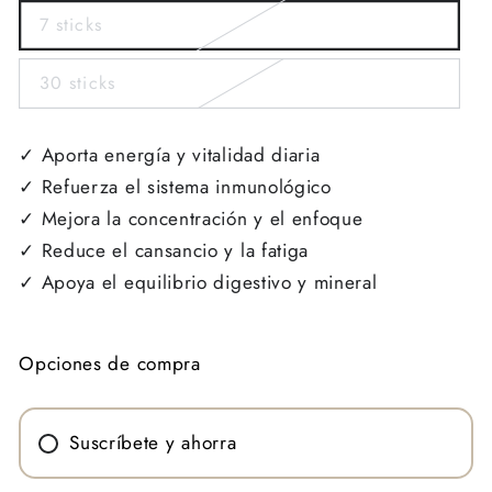
7 sticks
Variant
esgotada
o
30 sticks
no
Variant
disponible
esgotada
o
no
✓ Aporta energía y vitalidad diaria
disponible
✓ Refuerza el sistema inmunológico
✓ Mejora la concentración y el enfoque
✓ Reduce el cansancio y la fatiga
✓ Apoya el equilibrio digestivo y mineral
Opciones de compra
Suscríbete y ahorra