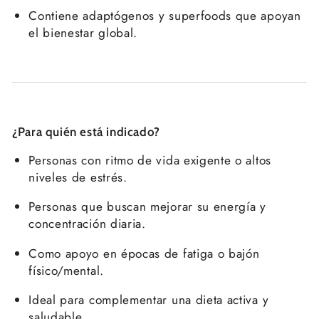
Contiene adaptógenos y superfoods que apoyan
Cal iniciar la sessió
el bienestar global.
Inicia la sessió al teu compte per afegir
productes a la teva llista de desitjos i veure
els articles que has desat anteriorment.
Inicia la sessió
¿Para quién está indicado?
Personas con ritmo de vida exigente o altos
niveles de estrés.
Personas que buscan mejorar su energía y
concentración diaria.
Como apoyo en épocas de fatiga o bajón
físico/mental.
Ideal para complementar una dieta activa y
saludable.